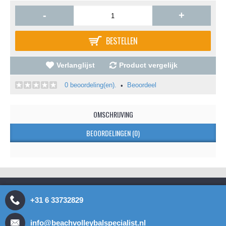
-
+
BESTELLEN
Verlanglijst
Product vergelijk
0 beoordeling(en).
Beoordeel
•
OMSCHRIJVING
BEOORDELINGEN (0)
+31 6 33732829
info@beachvolleybalspecialist.nl