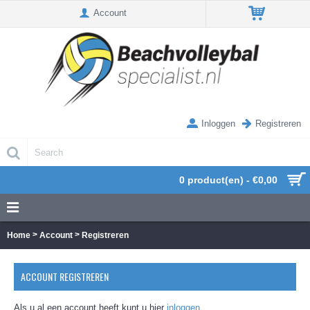
Account
Inloggen
Registreren
0 product(en) - €0,00
>
>
Home
Account
Registreren
ACCOUNT REGISTREREN
Als u al een account heeft kunt u hier
inloggen
.