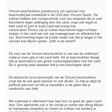
Vincere beachsokken (sandsocks) zijn speciaal voor
beachvolleybal ontwikkeld in de USA door Vincere Sports. De
sokken hebben een voorgevormde zool van neopreen die je voet
beschermt tegen uitdroging door het zand, maar ook tegen te
heet zand of juist te koud zand wat kramp kan
veroorzaken.Tevens zijn je voeten beschermd tegen scherpe
stukjes in het zand wat ook erg onaangenaam en afleidend kan
zijn. Bescherming tegen de koude maakt ook dat je langer in het
seizoen kan blijven spelen. Zelfs in de winter!!
De zool van de Vincere beachsokken is ruw aan de onderkant
zodat je meer grip in het zand hebt. Als je beachsokken draagt
heb je automatisch een groter contactoppervlakte met het zand.
Dit is gunstig want daardoor heb je een krachtigere afzet.
De elastische lycra bovenzijde van de Vincere beachsokken
zorgt dat de sok goed aansluit en niet afzakt. Zo heb je altijd de
perfecte pasvorm en heb je nauwelijks in de gaten dat je
sandsocks aan hebt.
Het materiaal is ademend maar laat toch zo goed als geen zand
door. Een ademende sok is fijn omdat je voeten dan droog blijven
en transpiratie (waardoor je voeten en sokken nat worden) je