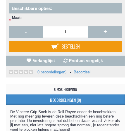
Beschikbare opties:
Maat:
*
-
+
BESTELLEN
Verlanglijst
Product vergelijk
0 beoordeling(en).
Beoordeel
•
OMSCHRIJVING
BEOORDELINGEN (0)
De Vincere Grip Sock is de Roll-Royce onder de beachsokken.
Met nog meer grip leveren deze beachsokken een nog betere
prestatie. De investering is het dubbel en dwars waard. Zeker als
jij met een, niet iets hogere sprong dan normaal, je tegenstander
weet te blocken tijdens matchpoint!