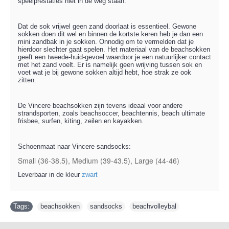
speelprestaties niet in de weg staan.
Dat de sok vrijwel geen zand doorlaat is essentieel. Gewone
sokken doen dit wel en binnen de kortste keren heb je dan een
mini zandbak in je sokken. Onnodig om te vermelden dat je
hierdoor slechter gaat spelen. Het materiaal van de beachsokken
geeft een tweede-huid-gevoel waardoor je een natuurlijker contact
met het zand voelt. Er is namelijk geen wrijving tussen sok en
voet wat je bij gewone sokken altijd hebt, hoe strak ze ook
zitten.
De Vincere beachsokken zijn tevens ideaal voor andere
strandsporten, zoals
beachsoccer, beachtennis, beach ultimate
frisbee, surfen, kiting, zeilen en kayakken.
Schoenmaat naar Vincere sandsocks:
Small (36-38.5), Medium (39-43.5), Large (44-46)
Leverbaar in de kleur
zwart
Tags:
beachsokken
,
sandsocks
,
beachvolleybal